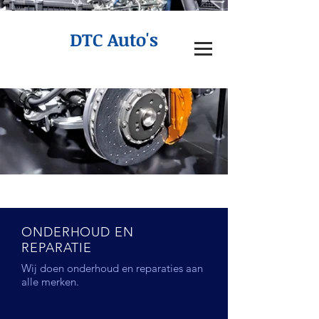
DTC Auto's
ONDERHOUD EN
REPARATIE
Wij doen onderhoud en reparaties aan
alle merken.