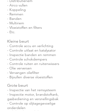
- Distributieriem
- Airco vullen
- Koppeling
- Remmen
- Banden
- Multiriem
- Vloeistoffen en filters
- Etc.
Kleine beurt
- Controle accu en verlichting
- Controle uitlaat en katalysator
- Inspectie banden en remmen
- Controle schokdempers
- Controle ruiten en ruitenwissers
- Olie verversen
- Vervangen oliefilter
- Bijvullen diverse vloeistoffen
Grote beurt
- Inspectie van het remsysteem
- Inspectie motor, brandstoftank,
gasbediening en versnellingsbak
- Controle op slijtagegevoelige
onderdelen